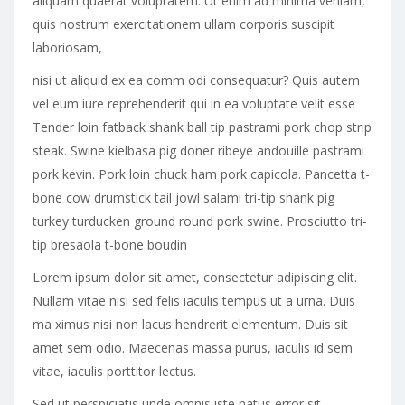
aliquam quaerat voluptatem. Ut enim ad minima veniam,
quis nostrum exercitationem ullam corporis suscipit
laboriosam,
nisi ut aliquid ex ea comm odi consequatur? Quis autem
vel eum iure reprehenderit qui in ea voluptate velit esse
Tender loin fatback shank ball tip pastrami pork chop strip
steak. Swine kielbasa pig doner ribeye andouille pastrami
pork kevin. Pork loin chuck ham pork capicola. Pancetta t-
bone cow drumstick tail jowl salami tri-tip shank pig
turkey turducken ground round pork swine. Prosciutto tri-
tip bresaola t-bone boudin
Lorem ipsum dolor sit amet, consectetur adipiscing elit.
Nullam vitae nisi sed felis iaculis tempus ut a urna. Duis
ma ximus nisi non lacus hendrerit elementum. Duis sit
amet sem odio. Maecenas massa purus, iaculis id sem
vitae, iaculis porttitor lectus.
Sed ut perspiciatis unde omnis iste natus error sit